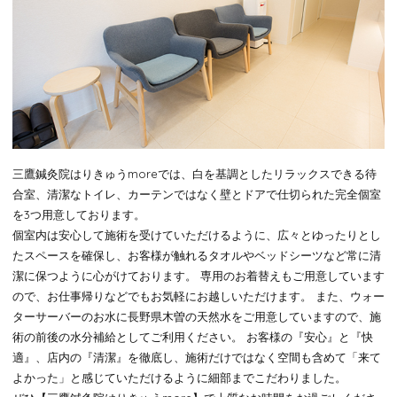
三鷹鍼灸院はりきゅうmoreでは、白を基調としたリラックスできる待
合室、清潔なトイレ、カーテンではなく壁とドアで仕切られた完全個室
を3つ用意しております。
個室内は安心して施術を受けていただけるように、広々とゆったりとし
たスペースを確保し、お客様が触れるタオルやベッドシーツなど常に清
潔に保つように心がけております。 専用のお着替えもご用意しています
ので、お仕事帰りなどでもお気軽にお越しいただけます。 また、ウォー
ターサーバーのお水に長野県木曽の天然水をご用意していますので、施
術の前後の水分補給としてご利用ください。 お客様の『安心』と『快
適』、店内の『清潔』を徹底し、施術だけではなく空間も含めて「来て
よかった」と感じていただけるように細部までこだわりました。