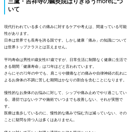
三鷹・吉祥寺の鍼灸院はりきゅうmoreにつ
いて
現代行われている多くの痛みに対するケアや考えは、間違っている可能
性があります。
日本は世界でも長寿を誇る国です。しかし健康「痛み」の知識について
は世界トップクラスとは言えません。
平均寿命は男性81歳女性87歳ですが、日常生活に制限なく健康に生活で
きる期間「健康寿命」は72年ほどと言われています。
さらにその72年の中でも、肩こりや腰痛などの痛みや自律神経の乱れに
よるお身体の不調に苦しむ期間はかなりの割合を含むことになります。
慢性的なお身体のお悩みに対して、シップや痛み止めでやり過ごしてい
る、適切ではないケアや施術でいつまでも改善しない、それが実態で
す。
医療は進歩しているのに、慢性的な痛みで悩む方は減っていない、その
ことに疑問を持つ人は多くはありません。