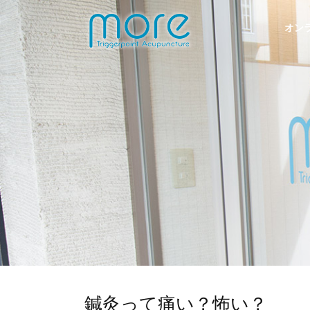
オン
鍼灸って痛い？怖い？