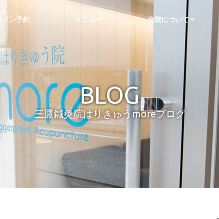
ライン予約
メニュー
当院について
BLOG
三鷹鍼灸院はりきゅうmoreブログ