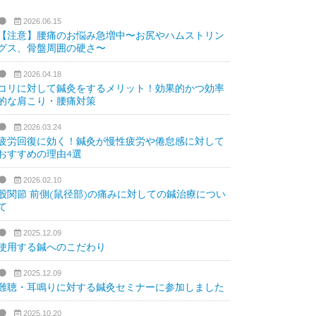
2026.06.15
【注意】腰痛のお悩み急増中〜お尻やハムストリン
グス、骨盤周囲の硬さ〜
2026.04.18
コリに対して鍼灸をするメリット！効果的かつ効率
的な肩こり・腰痛対策
2026.03.24
疲労回復に効く！鍼灸が慢性疲労や倦怠感に対して
おすすめの理由4選
2026.02.10
股関節 前側(鼠径部)の痛みに対しての鍼治療につい
て
2025.12.09
使用する鍼へのこだわり
2025.12.09
難聴・耳鳴りに対する鍼灸セミナーに参加しました
2025.10.20