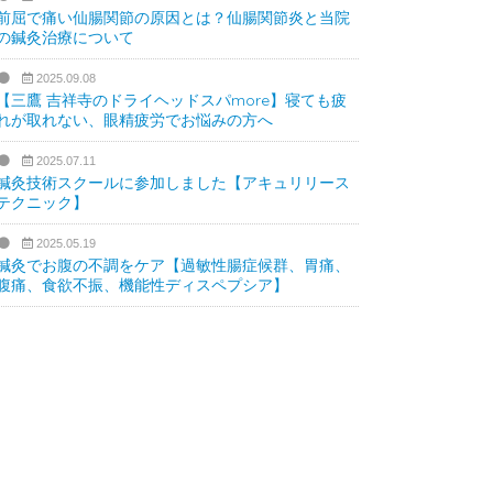
前屈で痛い仙腸関節の原因とは？仙腸関節炎と当院
の鍼灸治療について
2025.09.08
【三鷹 吉祥寺のドライヘッドスパmore】寝ても疲
れが取れない、眼精疲労でお悩みの方へ
2025.07.11
鍼灸技術スクールに参加しました【アキュリリース
テクニック】
2025.05.19
鍼灸でお腹の不調をケア【過敏性腸症候群、胃痛、
腹痛、食欲不振、機能性ディスペプシア】