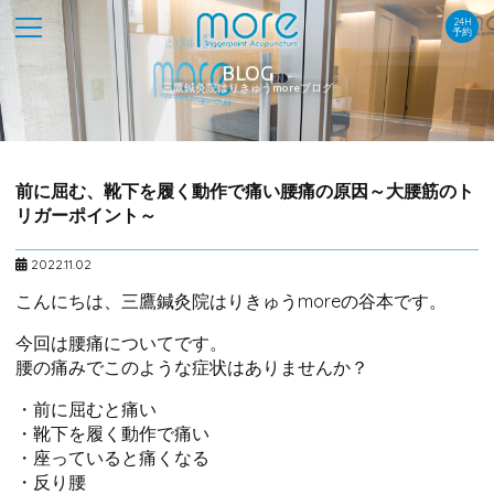
24H
予約
BLOG
三鷹鍼灸院はりきゅうmoreブログ
前に屈む、靴下を履く動作で痛い腰痛の原因～大腰筋のト
リガーポイント～
2022.11.02
こんにちは、三鷹鍼灸院はりきゅうmoreの谷本です。
今回は腰痛についてです。
腰の痛みでこのような症状はありませんか？
・前に屈むと痛い
・靴下を履く動作で痛い
・座っていると痛くなる
・反り腰