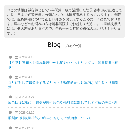
※この情報は鍼灸師として17年間第一線で活躍した院長 谷本 康が記述して
おり、日本で代替医療に分類されている国家資格を持っております。当院
では、鍼灸療法について正しい知識をお伝えするために日々努めておりま
す。痛みなどのお悩みの方は是非当院までお越しください。（※鍼灸療法
には、個人差がありますので、予め十分な時間を確保の上、説明を行いま
す。）
Blog
ブログ一覧
2026.06.15
【注意】腰痛のお悩み急増中〜お尻やハムストリングス、骨盤周囲の硬
さ〜
2026.04.18
コリに対して鍼灸をするメリット！効果的かつ効率的な肩こり・腰痛対
策
2026.03.24
疲労回復に効く！鍼灸が慢性疲労や倦怠感に対しておすすめの理由4選
2026.02.10
股関節 前側(鼠径部)の痛みに対しての鍼治療について
2025.12.09