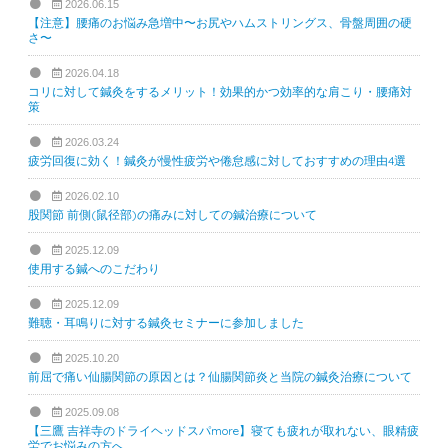
2026.06.15
【注意】腰痛のお悩み急増中〜お尻やハムストリングス、骨盤周囲の硬
さ〜
2026.04.18
コリに対して鍼灸をするメリット！効果的かつ効率的な肩こり・腰痛対
策
2026.03.24
疲労回復に効く！鍼灸が慢性疲労や倦怠感に対しておすすめの理由4選
2026.02.10
股関節 前側(鼠径部)の痛みに対しての鍼治療について
2025.12.09
使用する鍼へのこだわり
2025.12.09
難聴・耳鳴りに対する鍼灸セミナーに参加しました
2025.10.20
前屈で痛い仙腸関節の原因とは？仙腸関節炎と当院の鍼灸治療について
2025.09.08
【三鷹 吉祥寺のドライヘッドスパmore】寝ても疲れが取れない、眼精疲
労でお悩みの方へ