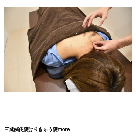
三鷹鍼灸院
はりきゅう院more