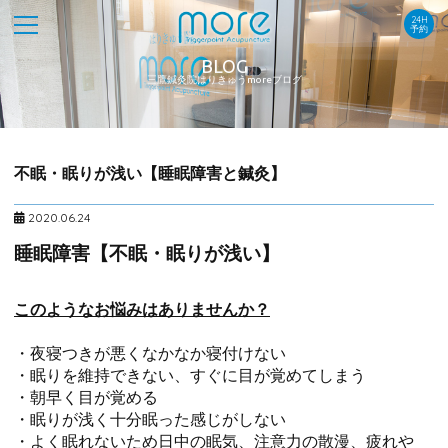
24H
予約
BLOG
三鷹鍼灸院はりきゅうmoreブログ
不眠・眠りが浅い【睡眠障害と鍼灸】
2020.06.24
睡眠障害【不眠・眠りが浅い】
このようなお悩みはありませんか？
・夜寝つきが悪くなかなか寝付けない
・眠りを維持できない、すぐに目が覚めてしまう
・朝早く目が覚める
・眠りが浅く十分眠った感じがしない
・よく眠れないため日中の眠気、注意力の散漫、疲れや