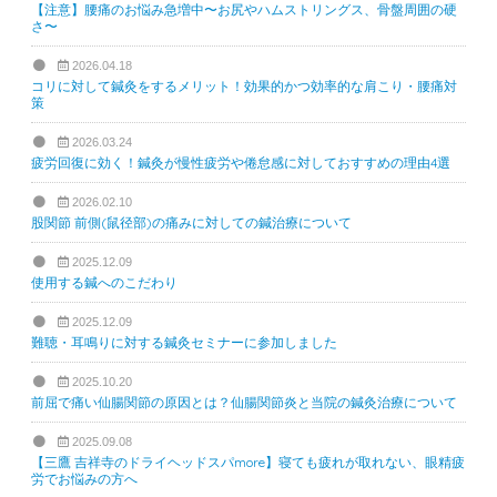
【注意】腰痛のお悩み急増中〜お尻やハムストリングス、骨盤周囲の硬
さ〜
2026.04.18
コリに対して鍼灸をするメリット！効果的かつ効率的な肩こり・腰痛対
策
2026.03.24
疲労回復に効く！鍼灸が慢性疲労や倦怠感に対しておすすめの理由4選
2026.02.10
股関節 前側(鼠径部)の痛みに対しての鍼治療について
2025.12.09
使用する鍼へのこだわり
2025.12.09
難聴・耳鳴りに対する鍼灸セミナーに参加しました
2025.10.20
前屈で痛い仙腸関節の原因とは？仙腸関節炎と当院の鍼灸治療について
2025.09.08
【三鷹 吉祥寺のドライヘッドスパmore】寝ても疲れが取れない、眼精疲
労でお悩みの方へ