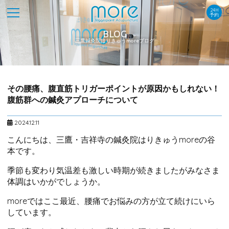
24H
予約
BLOG
三鷹鍼灸院はりきゅうmoreブログ
その腰痛、腹直筋トリガーポイントが原因かもしれない！
腹筋群への鍼灸アプローチについて
2024.12.11
こんにちは、三鷹・吉祥寺の鍼灸院はりきゅうmoreの谷
本です。
季節も変わり気温差も激しい時期が続きましたがみなさま
体調はいかがでしょうか。
moreではここ最近、腰痛でお悩みの方が立て続けにいら
しています。