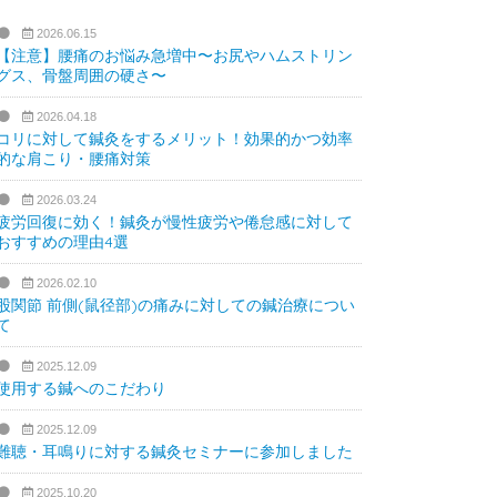
2026.06.15
【注意】腰痛のお悩み急増中〜お尻やハムストリン
グス、骨盤周囲の硬さ〜
2026.04.18
コリに対して鍼灸をするメリット！効果的かつ効率
的な肩こり・腰痛対策
2026.03.24
疲労回復に効く！鍼灸が慢性疲労や倦怠感に対して
おすすめの理由4選
2026.02.10
股関節 前側(鼠径部)の痛みに対しての鍼治療につい
て
2025.12.09
使用する鍼へのこだわり
2025.12.09
難聴・耳鳴りに対する鍼灸セミナーに参加しました
2025.10.20