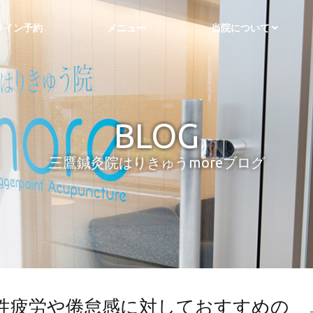
ライン予約
メニュー
当院について
BLOG
三鷹鍼灸院はりきゅうmoreブログ
性疲労や倦怠感に対しておすすめの