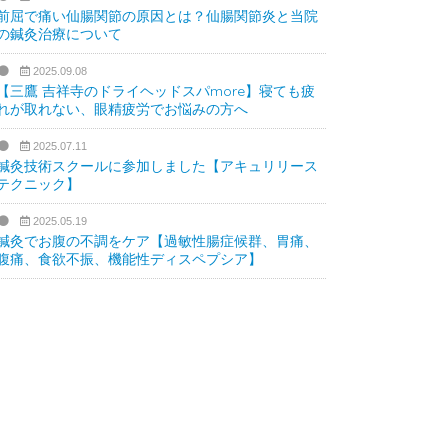
前屈で痛い仙腸関節の原因とは？仙腸関節炎と当院
の鍼灸治療について
2025.09.08
【三鷹 吉祥寺のドライヘッドスパmore】寝ても疲
れが取れない、眼精疲労でお悩みの方へ
2025.07.11
鍼灸技術スクールに参加しました【アキュリリース
テクニック】
2025.05.19
鍼灸でお腹の不調をケア【過敏性腸症候群、胃痛、
腹痛、食欲不振、機能性ディスペプシア】