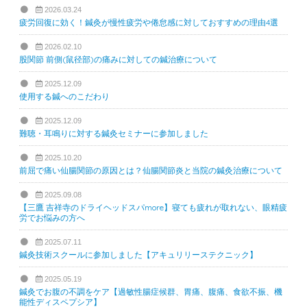
2026.03.24
疲労回復に効く！鍼灸が慢性疲労や倦怠感に対しておすすめの理由4選
2026.02.10
股関節 前側(鼠径部)の痛みに対しての鍼治療について
2025.12.09
使用する鍼へのこだわり
2025.12.09
難聴・耳鳴りに対する鍼灸セミナーに参加しました
2025.10.20
前屈で痛い仙腸関節の原因とは？仙腸関節炎と当院の鍼灸治療について
2025.09.08
【三鷹 吉祥寺のドライヘッドスパmore】寝ても疲れが取れない、眼精疲
労でお悩みの方へ
2025.07.11
鍼灸技術スクールに参加しました【アキュリリーステクニック】
2025.05.19
鍼灸でお腹の不調をケア【過敏性腸症候群、胃痛、腹痛、食欲不振、機
能性ディスペプシア】