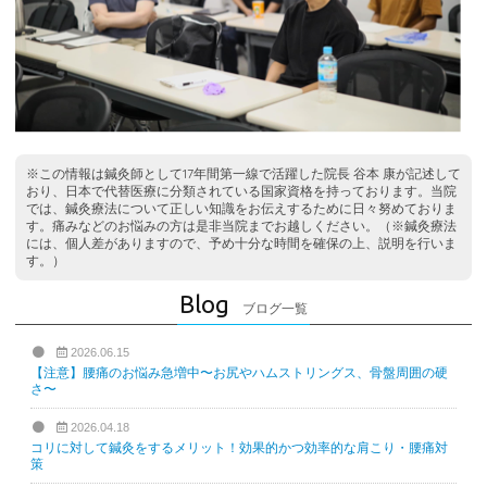
※この情報は鍼灸師として17年間第一線で活躍した院長 谷本 康が記述して
おり、日本で代替医療に分類されている国家資格を持っております。当院
では、鍼灸療法について正しい知識をお伝えするために日々努めておりま
す。痛みなどのお悩みの方は是非当院までお越しください。（※鍼灸療法
には、個人差がありますので、予め十分な時間を確保の上、説明を行いま
す。）
Blog
ブログ一覧
2026.06.15
【注意】腰痛のお悩み急増中〜お尻やハムストリングス、骨盤周囲の硬
さ〜
2026.04.18
コリに対して鍼灸をするメリット！効果的かつ効率的な肩こり・腰痛対
策