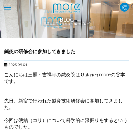
24H
予約
BLOG
三鷹鍼灸院はりきゅうmoreブログ
鍼灸の研修会に参加してきました
2023.09.04
こんにちは三鷹・吉祥寺の鍼灸院はりきゅうmoreの谷本
です。
先日、新宿で行われた鍼灸技術研修会に参加してきまし
た。
今回は硬結（コリ）について科学的に深掘りをするという
ものでした。