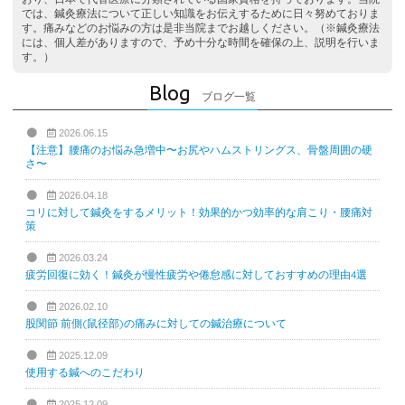
では、鍼灸療法について正しい知識をお伝えするために日々努めておりま
す。痛みなどのお悩みの方は是非当院までお越しください。（※鍼灸療法
には、個人差がありますので、予め十分な時間を確保の上、説明を行いま
す。）
Blog
ブログ一覧
2026.06.15
【注意】腰痛のお悩み急増中〜お尻やハムストリングス、骨盤周囲の硬
さ〜
2026.04.18
コリに対して鍼灸をするメリット！効果的かつ効率的な肩こり・腰痛対
策
2026.03.24
疲労回復に効く！鍼灸が慢性疲労や倦怠感に対しておすすめの理由4選
2026.02.10
股関節 前側(鼠径部)の痛みに対しての鍼治療について
2025.12.09
使用する鍼へのこだわり
2025.12.09