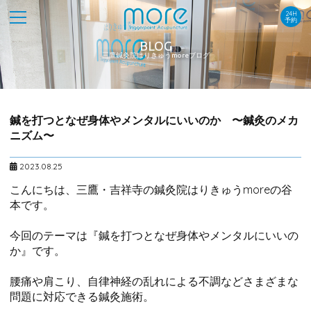
24H
予約
BLOG
三鷹鍼灸院はりきゅうmoreブログ
鍼を打つとなぜ身体やメンタルにいいのか 〜鍼灸のメカ
ニズム〜
2023.08.25
こんにちは、三鷹・吉祥寺の鍼灸院はりきゅうmoreの谷
本です。
今回のテーマは『鍼を打つとなぜ身体やメンタルにいいの
か』です。
腰痛や肩こり、自律神経の乱れによる不調などさまざまな
問題に対応できる鍼灸施術。