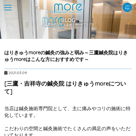
24H
予約
BLOG
三鷹鍼灸院はりきゅうmoreブログ
はりきゅうmoreの鍼灸の強みと弱み～三鷹鍼灸院はりき
ゅうmoreはこんな方におすすめです～
2021.03.09
[三鷹・吉祥寺の鍼灸院 はりきゅうmoreについ
て]
当店は鍼灸施術専門院として、主に痛みやコリの施術に特
化しています。
こだわりの空間と鍼灸施術でたくさんの満足の声をいただ
いております。