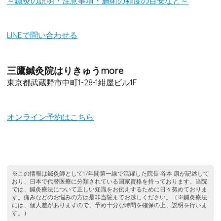
～鍼灸の説明・注意事項・施術の頻度の目安など～
LINEで問い合わせる
三鷹鍼灸院
はりきゅうmore
東京都武蔵野市中町1-28-1紺屋ビル1F
オンライン予約はこちら
※この情報は鍼灸師として17年間第一線で活躍した院長 谷本 康が記述して
おり、日本で代替医療に分類されている国家資格を持っております。当院
では、鍼灸療法について正しい知識をお伝えするために日々努めておりま
す。痛みなどのお悩みの方は是非当院までお越しください。（※鍼灸療法
には、個人差がありますので、予め十分な時間を確保の上、説明を行いま
す。）