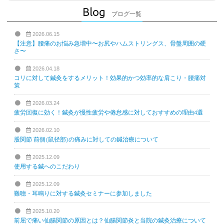
Blog
ブログ一覧
2026.06.15
【注意】腰痛のお悩み急増中〜お尻やハムストリングス、骨盤周囲の硬
さ〜
2026.04.18
コリに対して鍼灸をするメリット！効果的かつ効率的な肩こり・腰痛対
策
2026.03.24
疲労回復に効く！鍼灸が慢性疲労や倦怠感に対しておすすめの理由4選
2026.02.10
股関節 前側(鼠径部)の痛みに対しての鍼治療について
2025.12.09
使用する鍼へのこだわり
2025.12.09
難聴・耳鳴りに対する鍼灸セミナーに参加しました
2025.10.20
前屈で痛い仙腸関節の原因とは？仙腸関節炎と当院の鍼灸治療について